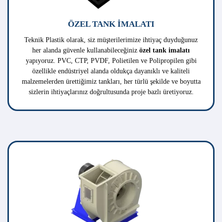
ENDÜSTRIYEL FAN İMALATI
Endüstriyel plastik mühendisliği konusunda bölgesinde lider
olan firmamız kaliteli PP ve HDPE malzemeden
yaptığı
Plastik Fan İmalatı
ile profesyonel hizmetin adresi
olmuştur. Zararlı kimyasalların ve asitli maddelerin kullanıldığı
endüstriyel alanlarda oluşan gazların emişlerinde sorunsuz
şekilde kullanılabilmektedir.