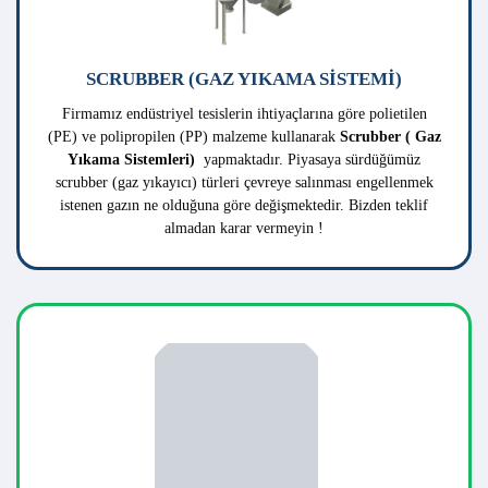
(PE) ve polipropilen (PP) malzeme kullanarak
Scrubber ( Gaz
Yıkama Sistemleri)
yapmaktadır. Piyasaya sürdüğümüz
scrubber (gaz yıkayıcı) türleri çevreye salınması engellenmek
istenen gazın ne olduğuna göre değişmektedir. Bizden teklif
almadan karar vermeyin !
GALVANIZ TESIS EKIPMANLARI
Firmamız
Teknik Plastik
alanında uzman kadrosu,kalitesi ve
güvenilirliğiyle galvaniz tesisi kurulumu konusunda kendini
ispatlamış bir firmadır. Teknik plastik olarak
, Yüzey işlem
tankları
, Yüzey İşlem Odası ( Asit Odası), Asit Bertaraf
Ünitesi (
Scrubber
),
Kimyasal Stok Tankları
ve Kimyasal
pompa istasyonu ile birlikte galvaniz tesis ekipman
imalatlarınıda yapmatadır.