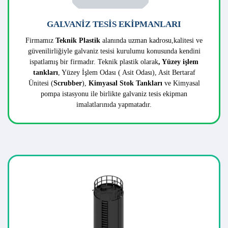
TANK İMALATLARIMIZ
Tank imalatı
için öncelikle firmamız müşteri ihtiyaç ve
isteklerini değerlendirmekte buna göre mühendislerimiz üretim
projelendirmesi yapmaktadır. Ardından üretilecek tankın
kullanım amacına göre boyutları, malzeme kalınlığı ve şekline
karar verilmektedir. Yapılan projelendirme sonucunda uygun
tank üretilerek müşterilerimize teslim edilmektedir.