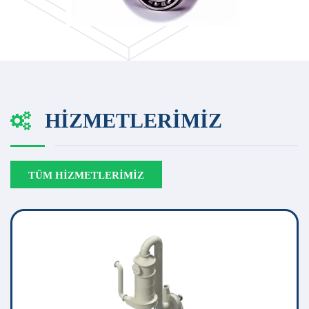
HIZMETLERIMIZ
TÜM HIZMETLERIMIZ
SCRUBBER (GAZ YIKAMA SISTEMI)
Firmamız endüstriyel tesislerin ihtiyaçlarına göre polietilen