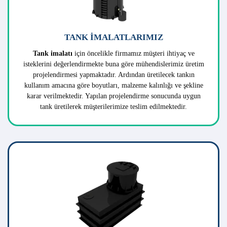
ÖZEL TANK İMALATI
Teknik Plastik olarak, siz müşterilerimize ihtiyaç duyduğunuz
her alanda güvenle kullanabileceğiniz
özel tank imalatı
yapıyoruz. PVC, CTP, PVDF, Polietilen ve Polipropilen gibi
özellikle endüstriyel alanda oldukça dayanıklı ve kaliteli
malzemelerden ürettiğimiz tankları, her türlü şekilde ve boyutta
sizlerin ihtiyaçlarınız doğrultusunda proje bazlı üretiyoruz.